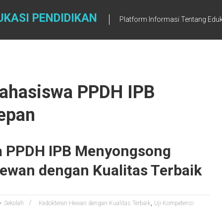
KASI PENDIDIKAN
Platform Informasi Tentang Eduk
Mahasiswa PPDH IPB
epan
a PPDH IPB Menyongsong
ewan dengan Kualitas Terbaik
,
Sekolah
Kedokteran Hewan dengan Kualitas Terbaik
Uji Kompetensi