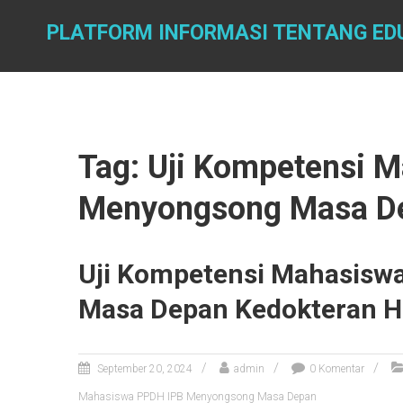
Skip
to
PLATFORM INFORMASI TENTANG EDU
content
Tag: Uji Kompetensi 
Menyongsong Masa D
Uji Kompetensi Mahasisw
Masa Depan Kedokteran H
September 20, 2024
admin
0 Komentar
Mahasiswa PPDH IPB Menyongsong Masa Depan