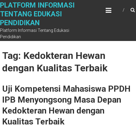
Skip
PLATFORM INFORMASI
to
TENTANG EDUKASI
content
PENDIDIKAN
Platform Informasi Tentang Edukasi
Pendidikan
Tag: Kedokteran Hewan
dengan Kualitas Terbaik
Uji Kompetensi Mahasiswa PPDH
IPB Menyongsong Masa Depan
Kedokteran Hewan dengan
Kualitas Terbaik