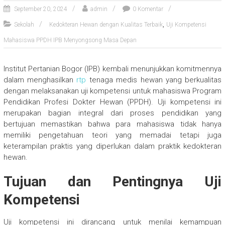
September 20, 2024
admin
0 Komentar
,
Sekolah
Kedokteran Hewan dengan Kualitas Terbaik
Uji Kompetensi
Mahasiswa PPDH IPB Menyongsong Masa Depan
Institut Pertanian Bogor (IPB) kembali menunjukkan komitmennya
dalam menghasilkan
rtp
tenaga medis hewan yang berkualitas
dengan melaksanakan uji kompetensi untuk mahasiswa Program
Pendidikan Profesi Dokter Hewan (PPDH). Uji kompetensi ini
merupakan bagian integral dari proses pendidikan yang
bertujuan memastikan bahwa para mahasiswa tidak hanya
memiliki pengetahuan teori yang memadai tetapi juga
keterampilan praktis yang diperlukan dalam praktik kedokteran
hewan.
Tujuan dan Pentingnya Uji
Kompetensi
Uji kompetensi ini dirancang untuk menilai kemampuan