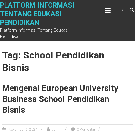
Skip
PLATFORM INFORMASI
to
TENTANG EDUKASI
content
PENDIDIKAN
Platform Informasi Tentang Edukasi
Pendidikan
Tag: School Pendidikan
Bisnis
Mengenal European University
Business School Pendidikan
Bisnis
November 6, 2024
admin
0 Komentar