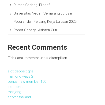
Rumah Gadang: Filosofi
Universitas Negeri Semarang Jurusan
Populer dan Peluang Kerja Lulusan 2025
Robot Sebagai Asisten Guru
Recent Comments
Tidak ada komentar untuk ditampilkan.
slot deposit qris
mahjong ways 2
bonus new member 100
slot bonus
mahjong
server thailand