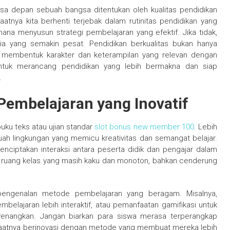
sa depan sebuah bangsa ditentukan oleh kualitas pendidikan
tnya kita berhenti terjebak dalam rutinitas pendidikan yang
ana menyusun strategi pembelajaran yang efektif. Jika tidak,
nia yang semakin pesat. Pendidikan berkualitas bukan hanya
 membentuk karakter dan keterampilan yang relevan dengan
ntuk merancang pendidikan yang lebih bermakna dan siap
.
embelajaran yang Inovatif
uku teks atau ujian standar
slot bonus new member 100
. Lebih
ah lingkungan yang memicu kreativitas dan semangat belajar.
nciptakan interaksi antara peserta didik dan pengajar dalam
 ruang kelas yang masih kaku dan monoton, bahkan cenderung
pengenalan metode pembelajaran yang beragam. Misalnya,
elajaran lebih interaktif, atau pemanfaatan gamifikasi untuk
yenangkan. Jangan biarkan para siswa merasa terperangkap
Saatnya berinovasi dengan metode yang membuat mereka lebih