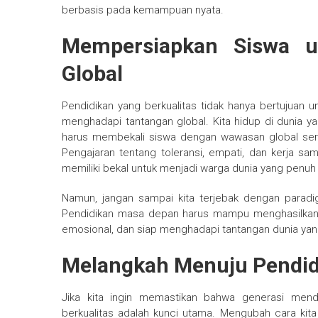
berbasis pada kemampuan nyata.
Mempersiapkan Siswa u
Global
Pendidikan yang berkualitas tidak hanya bertujuan u
menghadapi tantangan global. Kita hidup di dunia y
harus membekali siswa dengan wawasan global serta
Pengajaran tentang toleransi, empati, dan kerja sa
memiliki bekal untuk menjadi warga dunia yang penuh
Namun, jangan sampai kita terjebak dengan para
Pendidikan masa depan harus mampu menghasilkan in
emosional, dan siap menghadapi tantangan dunia yan
Melangkah Menuju Pendidi
Jika kita ingin memastikan bahwa generasi men
berkualitas adalah kunci utama. Mengubah cara ki