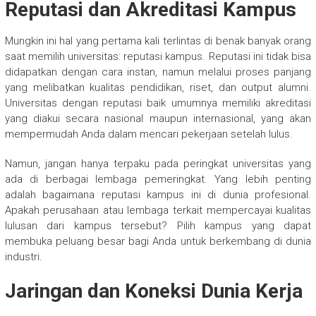
Reputasi dan Akreditasi Kampus
Mungkin ini hal yang pertama kali terlintas di benak banyak orang
saat memilih universitas: reputasi kampus. Reputasi ini tidak bisa
didapatkan dengan cara instan, namun melalui proses panjang
yang melibatkan kualitas pendidikan, riset, dan output alumni.
Universitas dengan reputasi baik umumnya memiliki akreditasi
yang diakui secara nasional maupun internasional, yang akan
mempermudah Anda dalam mencari pekerjaan setelah lulus.
Namun, jangan hanya terpaku pada peringkat universitas yang
ada di berbagai lembaga pemeringkat. Yang lebih penting
adalah bagaimana reputasi kampus ini di dunia profesional.
Apakah perusahaan atau lembaga terkait mempercayai kualitas
lulusan dari kampus tersebut? Pilih kampus yang dapat
membuka peluang besar bagi Anda untuk berkembang di dunia
industri.
Jaringan dan Koneksi Dunia Kerja