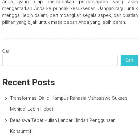
Anda, yang siap memberikan pembelajaran yang akan
mengantarkan Anda ke puncak kesuksesan. Jangan ragu untuk
menggali lebih dalam, pertimbangkan segala aspek, dan buatlah
pilihan yang bijak untuk masa depan Anda yang lebih cerah.
Cari
Cari
Recent Posts
Transformasi Diri di Kampus Rahasia Mahasiswa Sukses
Menjadi Lebih Hebat
Beasiswa Tepat Kuliah Lancar Hindari Penggunaan
Konsumtif