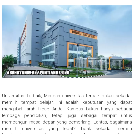
Universitas Terbaik, Mencari universitas terbaik bukan sekadar
memilih tempat belajar. Ini adalah keputusan yang dapat
mengubah arah hidup Anda. Kampus bukan hanya sebagai
lembaga pendidikan, tetapi juga sebagai tempat untuk
membangun masa depan yang cemerlang. Lantas, bagaimana
memilih universitas yang tepat? Tidak sekadar memilih