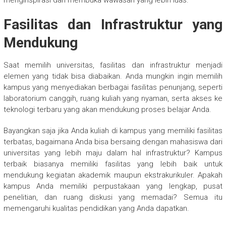
menginspirasi dan membuka wawasan yang lebih luas.
Fasilitas dan Infrastruktur yang
Mendukung
Saat memilih universitas, fasilitas dan infrastruktur menjadi
elemen yang tidak bisa diabaikan. Anda mungkin ingin memilih
kampus yang menyediakan berbagai fasilitas penunjang, seperti
laboratorium canggih, ruang kuliah yang nyaman, serta akses ke
teknologi terbaru yang akan mendukung proses belajar Anda.
Bayangkan saja jika Anda kuliah di kampus yang memiliki fasilitas
terbatas, bagaimana Anda bisa bersaing dengan mahasiswa dari
universitas yang lebih maju dalam hal infrastruktur? Kampus
terbaik biasanya memiliki fasilitas yang lebih baik untuk
mendukung kegiatan akademik maupun ekstrakurikuler. Apakah
kampus Anda memiliki perpustakaan yang lengkap, pusat
penelitian, dan ruang diskusi yang memadai? Semua itu
memengaruhi kualitas pendidikan yang Anda dapatkan.