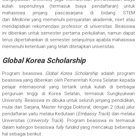
kuliah sepenuhnya (termasuk biaya pendaftaran) untuk
mahasiswa jenjang pascasarjana di bidang STEM
dan
Medicine
yang memenuhi persyaratan akademik, riset atau
mendapatkan rekomendasi professor di universitas. Beasiswa
ini diberikan untuk semester pertama perkuliahan, namun dapat
terus dipertahankan di semester selanjutnya apabila mahasiswa
memenuhi ketentuan yang telah ditetapkan universitas.
Global Korea Scholarship
Program beasiswa
Global Korea Scholarship
adalah program
beasiswa yang diberikan oleh Pemerintah Korea Selatan kepada
pelajar internasional yang tertarik untuk kuliah di berbagai
perguruan tinggi di Korea Selatan, termasuk Sungkyukwan
University
.
Beasiswa ini dibuka untuk seluruh jenjang pendidikan,
mulai dari Sarjana, Master hingga Doktoral, dengan 2 (dua) jalur
pendaftaran yaitu melalui Kedutaan (
Embassy Track
) dan melalui
Universitas (
University Track
). Program beasiswa ini termasuk
dalam kategori beasiswa
fully funded
yang mencakup beberapa
hal sebagai berikut :