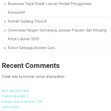
Beasiswa Tepat Kuliah Lancar Hindari Penggunaan
Konsumtif
Rumah Gadang: Filosofi
Universitas Negeri Semarang Jurusan Populer dan Peluang
Kerja Lulusan 2025
Robot Sebagai Asisten Guru
Recent Comments
Tidak ada komentar untuk ditampilkan.
slot deposit qris
mahjong ways 2
bonus new member 100
slot bonus