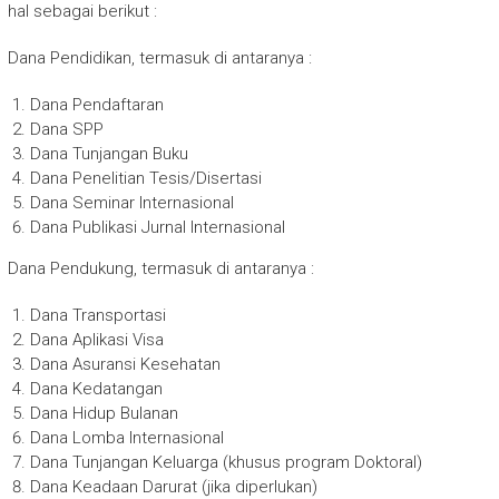
hal sebagai berikut :
Dana Pendidikan, termasuk di antaranya :
Dana Pendaftaran
Dana SPP
Dana Tunjangan Buku
Dana Penelitian Tesis/Disertasi
Dana Seminar Internasional
Dana Publikasi Jurnal Internasional
Dana Pendukung, termasuk di antaranya :
Dana Transportasi
Dana Aplikasi Visa
Dana Asuransi Kesehatan
Dana Kedatangan
Dana Hidup Bulanan
Dana Lomba Internasional
Dana Tunjangan Keluarga (khusus program Doktoral)
Dana Keadaan Darurat (jika diperlukan)