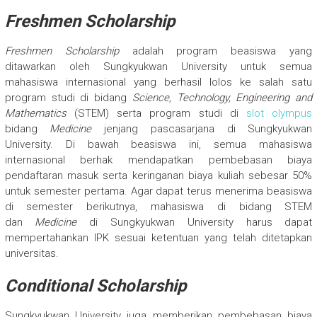
Freshmen Scholarship
Freshmen Scholarship
adalah program beasiswa yang
ditawarkan oleh Sungkyukwan University untuk semua
mahasiswa internasional yang berhasil lolos ke salah satu
program studi di bidang
Science, Technology, Engineering and
Mathematics
(STEM) serta program studi di
slot olympus
bidang
Medicine
jenjang pascasarjana di Sungkyukwan
University. Di bawah beasiswa ini, semua mahasiswa
internasional berhak mendapatkan pembebasan biaya
pendaftaran masuk serta keringanan biaya kuliah sebesar 50%
untuk semester pertama. Agar dapat terus menerima beasiswa
di semester berikutnya, mahasiswa di bidang STEM
dan
Medicine
di Sungkyukwan University harus dapat
mempertahankan IPK sesuai ketentuan yang telah ditetapkan
universitas.
Conditional Scholarship
Sungkyukwan University juga memberikan pembebasan biaya