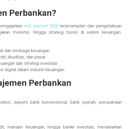
en Perbankan?
mengajarkan
slot deposit 5000
keterampilan dan pengetahuan
jakan moneter, hingga strategi bisnis di sektor keuangan.
:
nk dan lembaga keuangan.
dit, likuiditas, dan pasar.
euangan dan strategi investasi.
si digital dalam industri keuangan.
ajemen Perbankan
sektor, seperti bank konvensional, bank syariah, perusahaan
edit, manajer keuangan, hingga bankir investasi, menawarkan