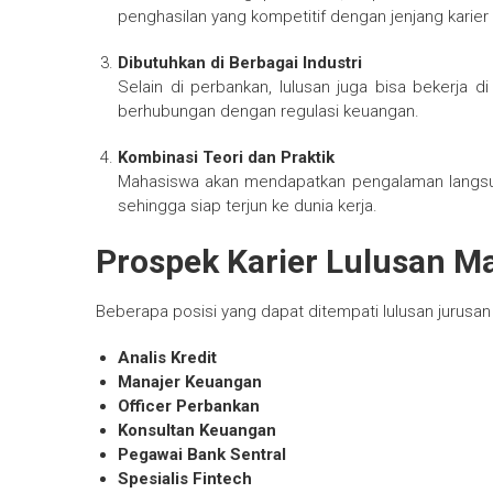
penghasilan yang kompetitif dengan jenjang karier 
Dibutuhkan di Berbagai Industri
Selain di perbankan, lulusan juga bisa bekerja d
berhubungan dengan regulasi keuangan.
Kombinasi Teori dan Praktik
Mahasiswa akan mendapatkan pengalaman langsu
sehingga siap terjun ke dunia kerja.
Prospek Karier Lulusan 
Beberapa posisi yang dapat ditempati lulusan jurusan in
Analis Kredit
Manajer Keuangan
Officer Perbankan
Konsultan Keuangan
Pegawai Bank Sentral
Spesialis Fintech