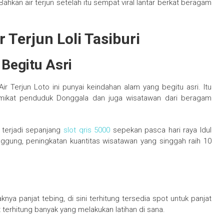
Bahkan air terjun setelah itu sempat viral lantar berkat beragam
r Terjun Loli Tasiburi
Begitu Asri
Air Terjun Loto ini punyai keindahan alam yang begitu asri. Itu
mikat penduduk Donggala dan juga wisatawan dari beragam
 terjadi sepanjang
slot qris 5000
sepekan pasca hari raya Idul
nggung, peningkatan kuantitas wisatawan yang singgah raih 10
nya panjat tebing, di sini terhitung tersedia spot untuk panjat
terhitung banyak yang melakukan latihan di sana.