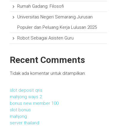
Rumah Gadang: Filosofi
Universitas Negeri Semarang Jurusan
Populer dan Peluang Kerja Lulusan 2025
Robot Sebagai Asisten Guru
Recent Comments
Tidak ada komentar untuk ditampilkan.
slot deposit qris
mahjong ways 2
bonus new member 100
slot bonus
mahjong
server thailand